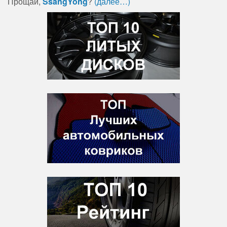
Прощай,
SsangYong
?
(далее…)