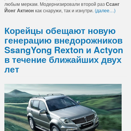
любым меркам. Модернизировали второй раз
Ссанг
Йонг Актион
как снаружи, так и изнутри.
(далее…)
Корейцы обещают новую
генерацию внедорожников
SsangYong Rexton и Actyon
в течение ближайших двух
лет