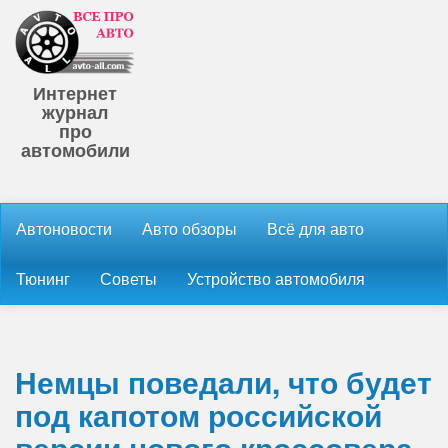
Интернет
журнал
про
автомобили
Автоновости
Авто обзоры
Всё для авто
Тюнинг
Советы
Устройство автомобиля
Немцы поведали, что будет
под капотом российской
версии нового кроссовера