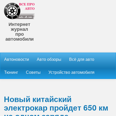
Интернет
журнал
про
автомобили
Автоновости
Авто обзоры
Всё для авто
Тюнинг
Советы
Устройство автомобиля
Новый китайский
электрокар пройдет 650 км
на одном заряде