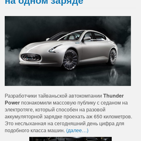
Разработчики
тайваньской
автокомпании
Thunder
Power
познакомили
массовую
публику
с
седаном
на
электротяге
,
который
способен
на
разовой
аккумуляторной
зарядке
проехать
аж
650
километров
.
Это
неслыханная
на
сегодняшний
день
цифра
для
подобного
класса
машин
.
(далее…)