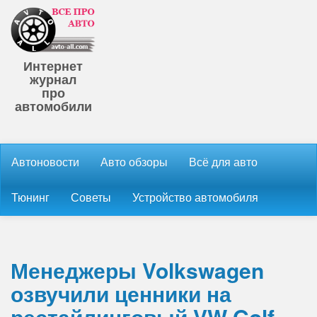
Интернет
журнал
про
автомобили
Автоновости
Авто обзоры
Всё для авто
Тюнинг
Советы
Устройство автомобиля
Менеджеры Volkswagen
озвучили ценники на
рестайлинговый VW Golf