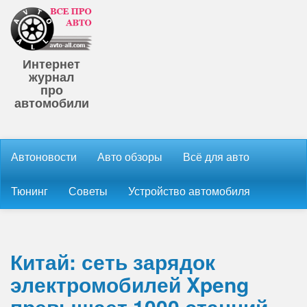
Интернет
журнал
про
автомобили
Автоновости
Авто обзоры
Всё для авто
Тюнинг
Советы
Устройство автомобиля
Китай: сеть зарядок
электромобилей Xpeng
превышает 1000 станций