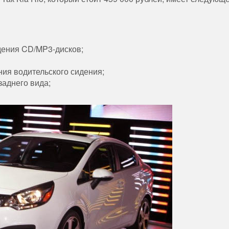
дения CD/MP3-дисков;
ия водительского сидения;
заднего вида;