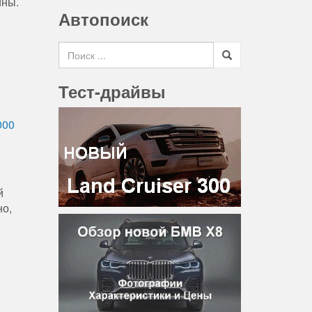
ины.
Автопоиск
Search for
Тест-драйвы
000
й
но,