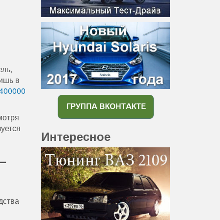
ель,
лишь в
400000
мотря
зуется
Интересное
—
дства