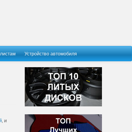
листам
Устройство автомобиля
й
, и