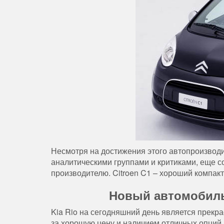
Несмотря на достижения этого автопроизвод
аналитическими группами и критиками, еще с
производителю. Citroen C1 – хороший компак
Новый автомобиль 
Kia Rio на сегодняшний день является прекр
за хорошую цену и наличием отличных опций. 