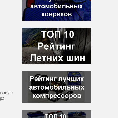
азовую
ера