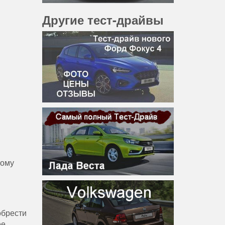
Другие тест-драйвы
тому
обрести
ее