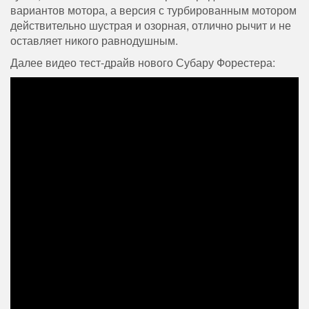
вариантов мотора, а версия с турбированным мотором
действительно шустрая и озорная, отлично рычит и не
оставляет никого равнодушным.
Далее видео тест-драйв нового Субару Форестера: