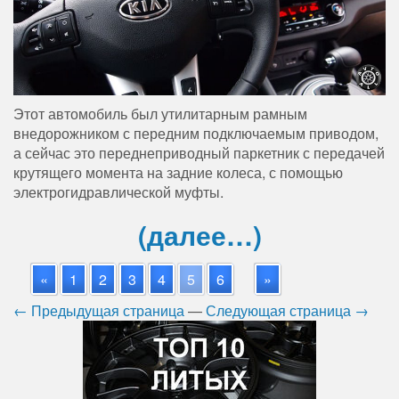
Этот автомобиль был утилитарным рамным
внедорожником с передним подключаемым приводом,
а сейчас это переднеприводный паркетник с передачей
крутящего момента на задние колеса, с помощью
электрогидравлической муфты.
(далее…)
«
1
2
3
4
5
6
»
← Предыдущая страница
—
Следующая страница →