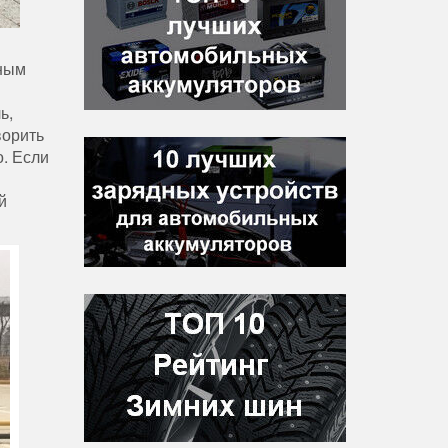
чным
ь,
ворить
. Если
й