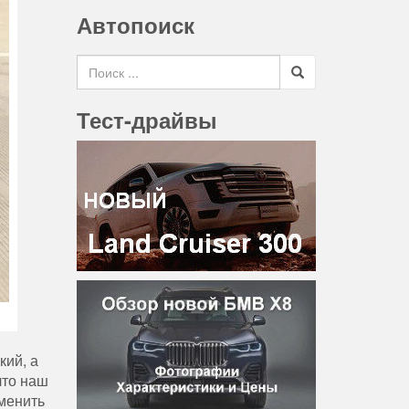
Автопоиск
Search for
Тест-драйвы
кий, а
что наш
зменить