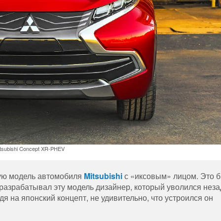
tsubishi Concept XR-PHEV
ную модель автомобиля
Mitsubishi
с «иксовым» лицом. Это 
о разрабатывал эту модель дизайнер, который уволился нез
дя на японский концепт, не удивительно, что устроился он