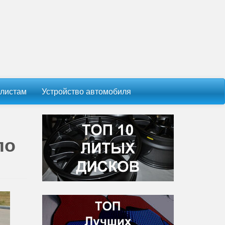
листам
Устройство автомобиля
ло