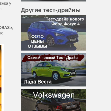
ежка у
Другие тест-драйвы
ю
ОВАЗ
е,
их