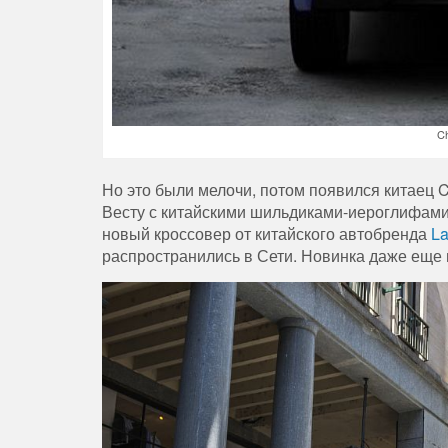
Ch
Но это были мелочи, потом появился китаец C
Весту с китайскими шильдиками-иероглифами.
новый кроссовер от китайского автобренда
L
распространились в Сети. Новинка даже еще 