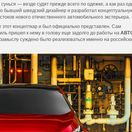
и сунься — везде судят прежде всего по одежке, а как раз од
о бывший шведский дизайнер и разработал концептуальну
 истоков нового отечественного автомобильного экстерьера.
у этот концепткар и был официально представлен. Сам
тиль пришел к нему в голову еще задолго до работы на
АВТ
му замыслу суждено было реализоваться именно на российск