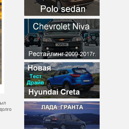
был
адолго