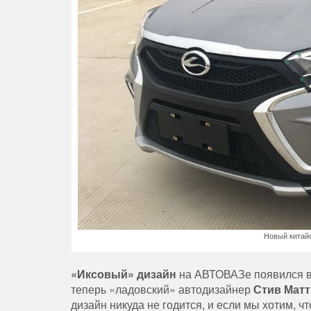
Новый китай
«Иксовый» дизайн
на АВТОВАЗе появился вп
теперь «ладовский» автодизайнер
Стив Мат
дизайн никуда не годится, и если мы хотим, 