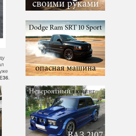
ду
ал
 уже
Е36
.