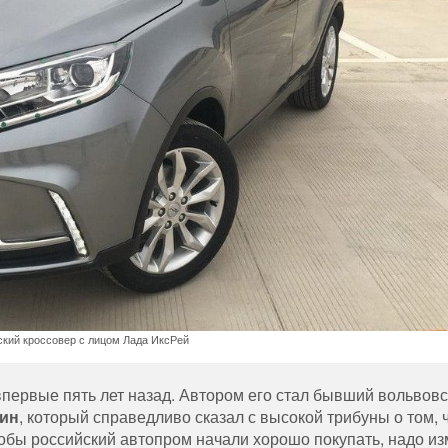
ский кроссовер с лицом Лада ИксРей
ервые пять лет назад. Автором его стал бывший вольвовс
тин
, который справедливо сказал с высокой трибуны о том, 
чтобы российский автопром начали хорошо покупать, надо и