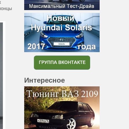
к
японцы
Интересное