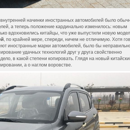
и внутренней начинки иностранных автомобилей было обы
елей, а теперь положение кардинально изменилось: новым
ко вдохновились китайцы, что уже выпустили новую модел
ей
, по крайней мере, спереди, ничем не отличимую.
Хотя го
руют иностранные марки автомобилей, было бы неправильно
пирование удачных технологий друг у друга свойственно
ело, в какой степени копировать. Глядя на новый китайски
пировании, а о наглом воровстве.