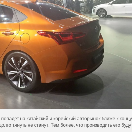
 попадет на китайский и корейский авторынок ближе к концу
олго тянуть не станут. Тем более, что производить его буду