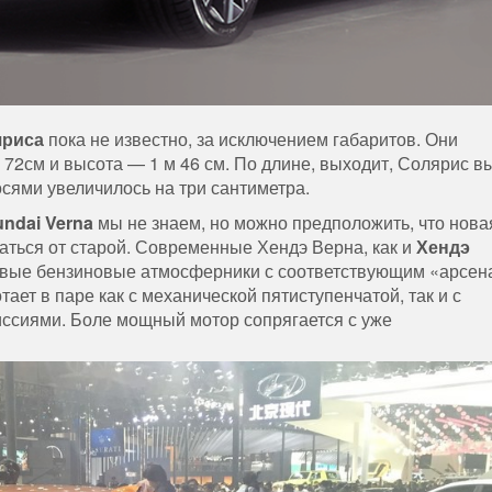
яриса
пока не известно, за исключением габаритов. Они
 72см и высота — 1 м 46 см. По длине, выходит, Солярис в
осями увеличилось на три сантиметра.
ndai Verna
мы не знаем, но можно предположить, что нова
чаться от старой. Современные Хендэ Верна, как и
Хендэ
ровые бензиновые атмосферники с соответствующим «арсе
ает в паре как с механической пятиступенчатой, так и с
ссиями. Боле мощный мотор сопрягается с уже