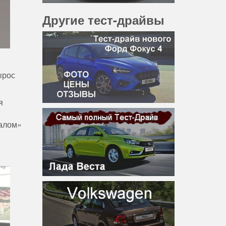
Другие тест-драйвы
ырос
я
налом»