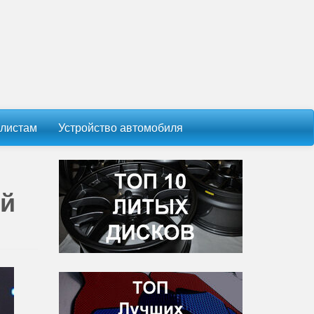
листам
Устройство автомобиля
ый