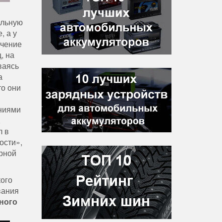
альную
, а у
ечение
, на
ваясь
а
то они
ниями
,
л в
ости»,
рной
ого
вания
ного