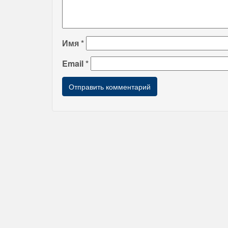
Имя
*
Email
*