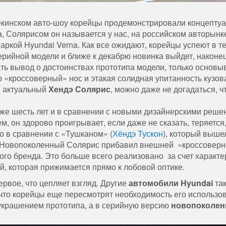
кинском авто-шоу корейцы продемонстрировали концепту
а, Солярисом он называется у нас, на российском авторынке
аркой Hyundai Verna. Как все ожидают, корейцы успеют в т
серийной модели и ближе к декабрю новинка выйдет, наконец
ь вывод о достоинствах прототипа модели, только основы
 «кроссоверный» нос и этакая солидная упитанность кузов
и актуальный
Хендэ Солярис
, можно даже не догадаться, ч
же шесть лет и в сравнении с новыми дизайнерскими реше
, он здорово проигрывает, если даже не сказать, теряется
о в сравнении с «Тушканом» (
Хёндэ Тускон
), который выше
. Новопоколенный Солярис прибавил внешней «кроссоверн
го бренда. Это больше всего реализовано за счет характе
, которая прижимается прямо к лобовой оптике.
рвое, что цепляет взгляд. Другие
автомобили Hyundai
так
 что корейцы еще пересмотрят необходимость его использо
о украшением прототипа, а в серийную версию
новопоколен