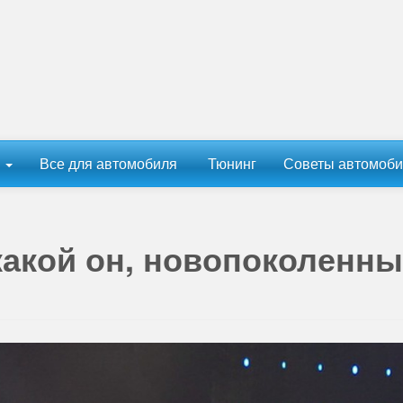
ы
Все для автомобиля
Тюнинг
Советы автомоби
какой он, новопоколенн