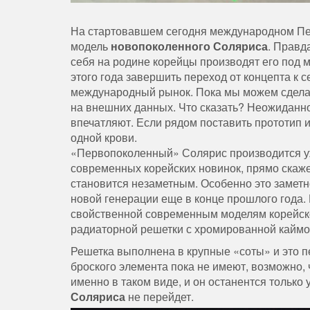
На стартовавшем сегодня международном Пе
модель
новопоколенного Соляриса
. Правд
себя на родине корейцы производят его под м
этого года завершить переход от концепта к 
международный рынок. Пока мы можем сделат
на внешних данных. Что сказать? Неожиданно
впечатляют. Если рядом поставить прототип 
одной крови.
«Первопоколенный» Солярис производится у
современных корейских новинок, прямо скажем
становится незаметным. Особенно это заметн
новой генерации еще в конце прошлого года
свойственной современным моделям корейско
радиаторной решетки с хромированной каймой
Решетка выполнена в крупные «соты» и это пе
броского элемента пока не имеют, возможно,
именно в таком виде, и он останентся тольк
Соляриса
не перейдет.