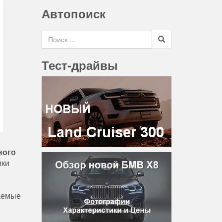
Автопоиск
Search for
Тест-драйвы
ного
ики
ваемые