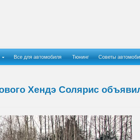
ы
Все для автомобиля
Тюнинг
Советы автомоби
нового Хендэ Солярис объяви