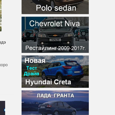
ндэ
коро