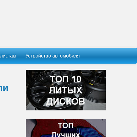
листам
Устройство автомобиля
ли