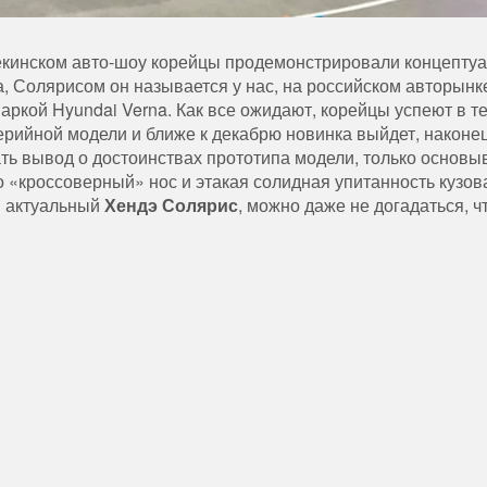
кинском авто-шоу корейцы продемонстрировали концепту
а, Солярисом он называется у нас, на российском авторынке
аркой Hyundai Verna. Как все ожидают, корейцы успеют в т
серийной модели и ближе к декабрю новинка выйдет, наконец
ь вывод о достоинствах прототипа модели, только основы
 «кроссоверный» нос и этакая солидная упитанность кузов
и актуальный
Хендэ Солярис
, можно даже не догадаться, ч