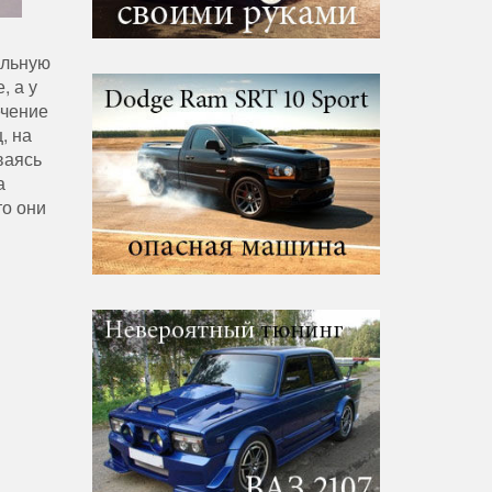
альную
, а у
ечение
, на
ваясь
а
то они