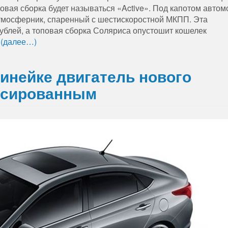
зовая сборка будет называться «Active». Под капотом авто
атмосферник, спаренный с шестискоростной МКПП. Эта
рублей, а топовая сборка Соляриса опустошит кошелек
.
(далее…)
инейке двигатель нового
рсированным