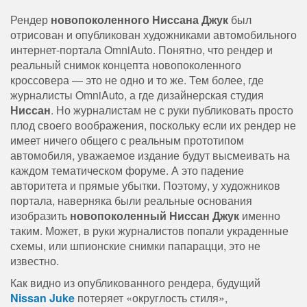
Рендер
новопоколенного Ниссана Джук
был
отрисован и опубликован художниками автомобильного
интернет-портала OmniAuto.
Понятно, что рендер и
реальный снимок концепта новопоколенного
кроссовера — это не одно и то же. Тем более, где
журналисты OmniAuto, а где дизайнерская студия
Ниссан
. Но журналистам не с руки публиковать просто
плод своего воображения, поскольку если их рендер не
имеет ничего общего с реальным прототипом
автомобиля, уважаемое издание будут высмеивать на
каждом тематическом форуме. А это падение
авторитета и прямые убытки. Поэтому, у художников
портала, наверняка были реальные основания
изобразить
новопоколенный Ниссан Джук
именно
таким. Может, в руки журналистов попали украденные
схемы, или шпионские снимки папарацци, это не
известно.
Как видно из опубликованного рендера, будущий
Nissan Juke
потеряет «округлость стиля»,