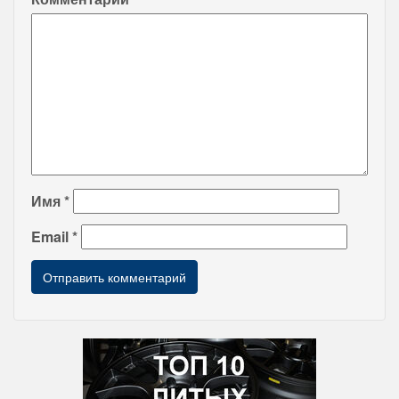
Имя
*
Email
*