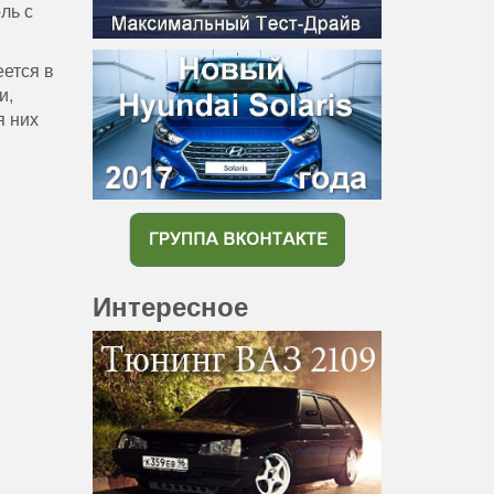
ль с
еется в
и,
я них
Интересное