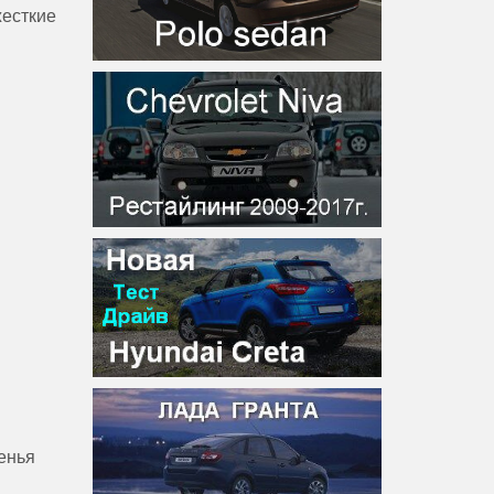
жесткие
енья