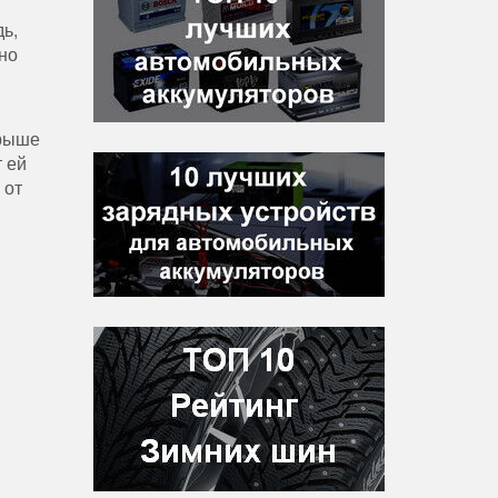
ь,
но
крыше
 ей
 от