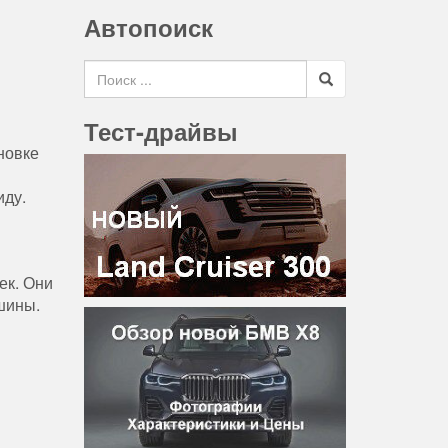
Автопоиск
Search for
Тест-драйвы
новке
иду.
ек. Они
шины.