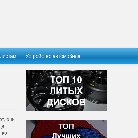
листам
Устройство автомобиля
т, они
ще
гко