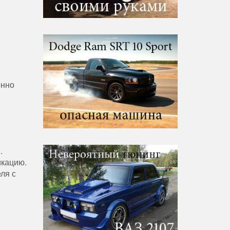
енно
.
икацию.
ля с