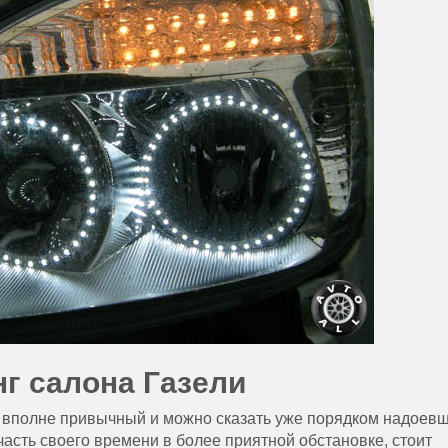
г салона Газели
ть вполне привычный и можно сказать уже порядком надоев
часть своего времени в более приятной обстановке, стоит