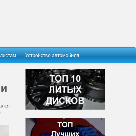
листам
Устройство автомобиля
ии
зался
н