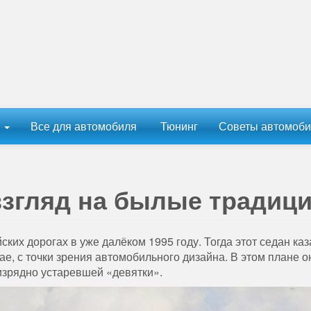
ы
Все для автомобиля
Тюнинг
Советы автомоби
взгляд на былые традиц
ких дорогах в уже далёком 1995 году. Тогда этот седан ка
е, с точки зрения автомобильного дизайна. В этом плане о
 изрядно устаревшей «девятки».