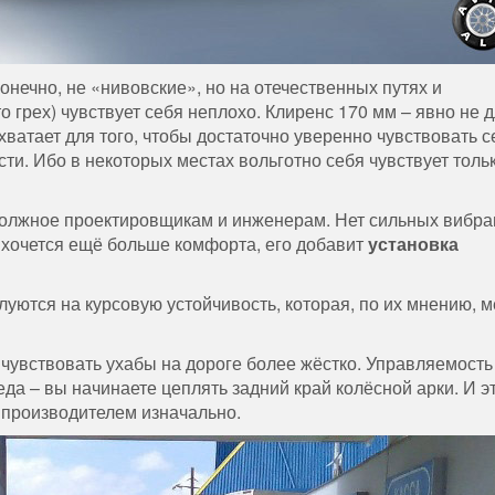
онечно, не «нивовские», но на отечественных путях и
о грех) чувствует себя неплохо. Клиренс 170 мм – явно не 
ватает для того, чтобы достаточно уверенно чувствовать с
сти. Ибо в некоторых местах вольготно себя чувствует толь
ь должное проектировщикам и инженерам. Нет сильных вибра
 хочется ещё больше комфорта, его добавит
установка
уются на курсовую устойчивость, которая, по их мнению, 
 чувствовать ухабы на дороге более жёстко. Управляемость
беда – вы начинаете цеплять задний край колёсной арки. И э
 производителем изначально.