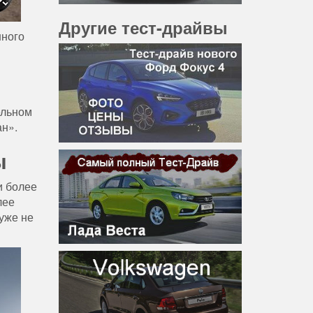
Другие тест-драйвы
нного
ельном
ан».
ы
и более
лее
уже не