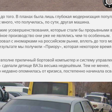
т до того. В планах была лишь глубокая модернизация попу
много, что получилась, по сути, другая машина.
акие усовершенствования, которые стали бы прорывными 
йное производство они уже не являлись чем-то особенным.
ровал с иномарками на российском рынке, вплоть до того м
результате мы получили «Приору», которая некоторое время
л вполне приличный бортовой компьютер и систему управле
и» сделали детище ВАЗа весьма недешёвым. Тем не менее,
о недавно опомнилась от кризиса, постепенно начинала ос