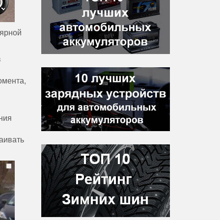
лярной
в
омента,
ния
ваивать