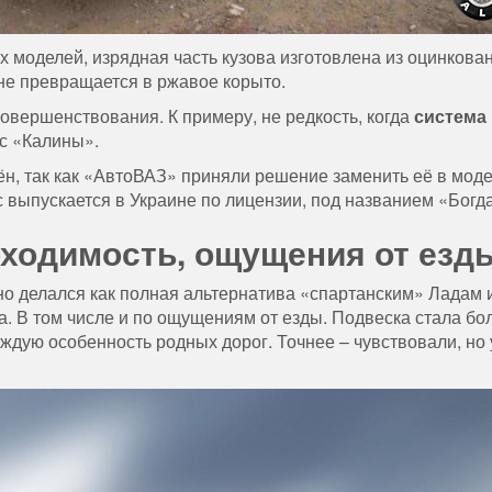
их моделей, изрядная часть кузова изготовлена из оцинкова
не превращается в ржавое корыто.
овершенствования. К примеру, не редкость, когда
система
с «Калины».
ён, так как «АвтоВАЗ» приняли решение заменить её в мод
 выпускается в Украине по лицензии, под названием «Богд
оходимость, ощущения от езд
о делался как полная альтернатива «спартанским» Ладам 
. В том числе и по ощущениям от езды. Подвеска стала бо
ждую особенность родных дорог. Точнее – чувствовали, но 