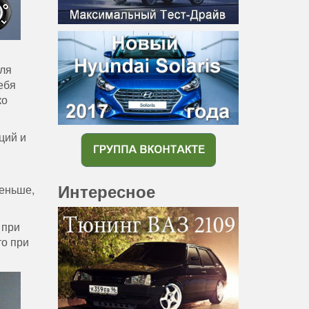
для
ебя
ко
ций и
Интересное
меньше,
 при
то при