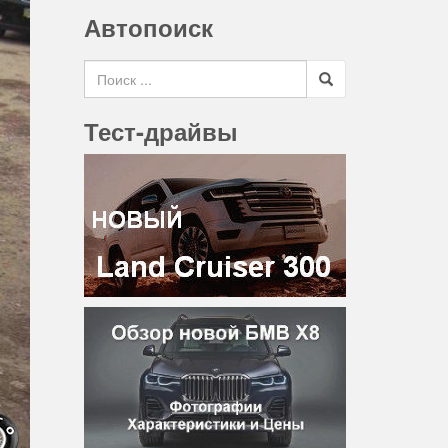
Автопоиск
Search for
Тест-драйвы