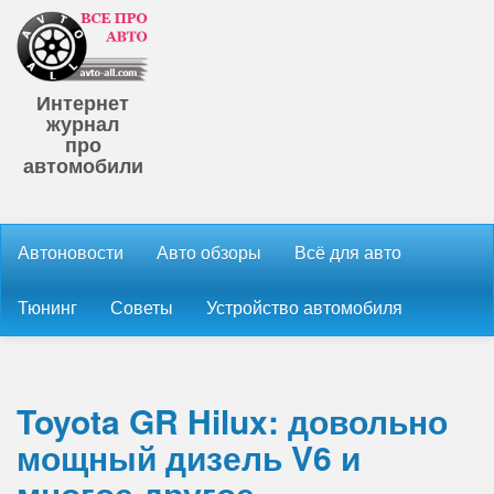
Интернет
журнал
про
автомобили
Автоновости
Авто обзоры
Всё для авто
Тюнинг
Советы
Устройство автомобиля
Toyota GR Hilux: довольно
мощный дизель V6 и
многое другое…