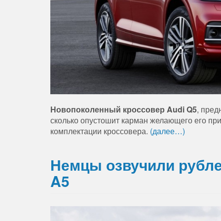
Новопоколенный кроссовер Audi Q5
, пред
сколько опустошит карман желающего его при
комплектации кроссовера.
(далее…)
Немцы озвучили рубле
A5