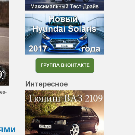
Интересное
es-
лями