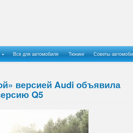
ы
Все для автомобиля
Тюнинг
Советы автомоби
ой» версией Audi объявила
версию Q5