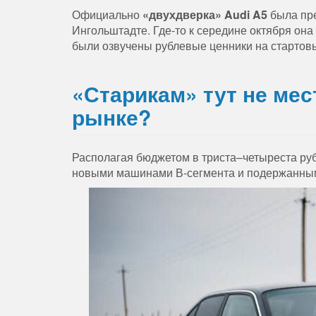
Официально
«двухдверка» Audi A5
была пре
Ингольштадте. Где-то к середине октября она
были озвучены рублевые ценники на стартов
«Старикам» тут не мес
рынке?
Располагая бюджетом в триста–четыреста ру
новыми машинами В-сегмента и подержанными 