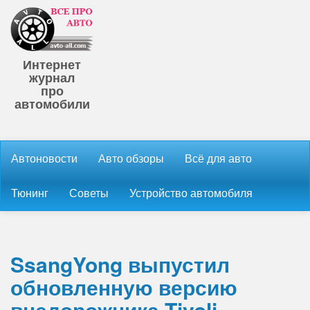
Интернет
журнал
про
автомобили
Автоновости
Авто обзоры
Всё для авто
Тюнинг
Советы
Устройство автомобиля
SsangYong выпустил
обновленную версию
внедорожника Tivoli