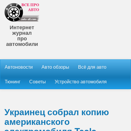
Интернет
журнал
про
автомобили
Автоновости
Авто обзоры
Всё для авто
Тюнинг
Советы
Устройство автомобиля
Украинец собрал копию
американского
электромобиля Tesla