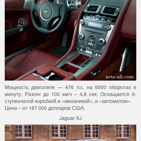
Мощность двигателя — 476 л.с. на 6000 оборотах в
минуту. Разгон до 100 км/ч – 4,8 сек. Оснащается 6-
ступенчатой коробкой и «механикой», и «автоматом».
Цена – от 187 000 долларов США.
Jaguar XJ