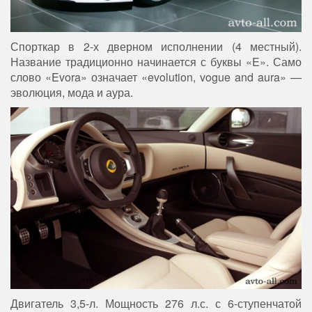
Спорткар в 2-х дверном исполнении (4 местный).
Название традиционно начинается с буквы «E». Само
слово «Evora» означает «evolution, vogue and aura» —
эволюция, мода и аура.
Двигатель 3,5-л. Мощность 276 л.с. с 6-ступенчатой