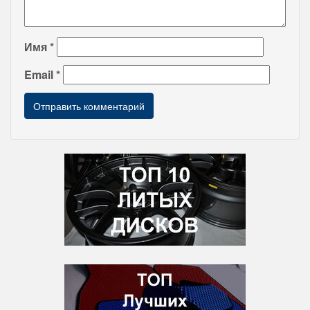
Имя
*
Email
*