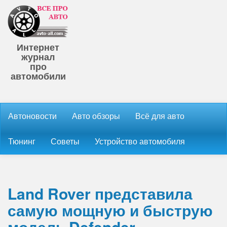
Интернет
журнал
про
автомобили
Автоновости
Авто обзоры
Всё для авто
Тюнинг
Советы
Устройство автомобиля
Land Rover представила
самую мощную и быструю
модель Defender