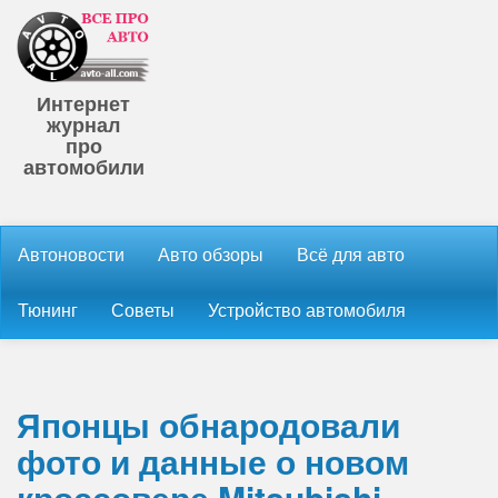
Интернет
журнал
про
автомобили
Автоновости
Авто обзоры
Всё для авто
Тюнинг
Советы
Устройство автомобиля
Японцы обнародовали
фото и данные о новом
кроссовере Mitsubishi