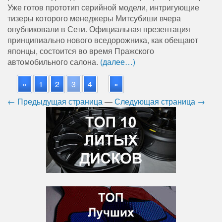
Уже готов прототип серийной модели, интригующие
тизеры которого менеджеры Митсубиши вчера
опубликовали в Сети. Официальная презентация
принципиально нового вседорожника, как обещают
японцы, состоится во время Пражского
автомобильного салона.
(далее…)
«
1
2
3
4
»
← Предыдущая страница
—
Следующая страница →