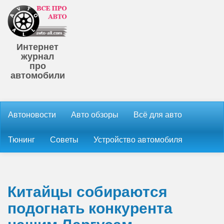
Интернет
журнал
про
автомобили
Автоновости
Авто обзоры
Всё для авто
Тюнинг
Советы
Устройство автомобиля
Китайцы собираются
подогнать конкурента
нашим Ларгусам