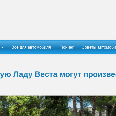
ы
Все для автомобиля
Тюнинг
Советы автомоби
ую Ладу Веста могут произве