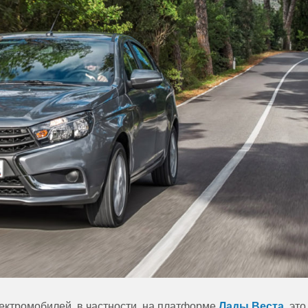
ектромобилей, в частности, на платформе
Лады Веста
, это