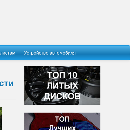
листам
Устройство автомобиля
сти