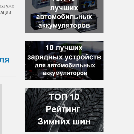
са уже
кации
ля