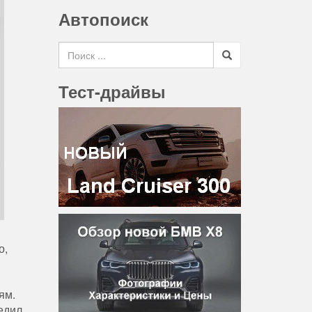
Автопоиск
Search for
Тест-драйвы
о,
ям.
едил