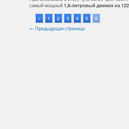
самый мощный
1,8-литровый движок на 122
«
1
2
3
4
5
6
← Предыдущая страница