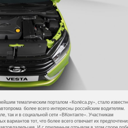
нейшим тематическим порталом «Колёса.ру», стало известн
 автопрома более всего интересны российским водителям.
е, так и в социальной сети «ВКонтакте». Участникам
х вариантов тот, что более всего отвечает их предпочтени
ч автовладельцев. И с приличным отрывом в этом споре поб