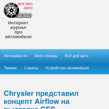
Интернет
журнал
про
автомобили
Автоновости
Авто обзоры
Всё для авто
Тюнинг
Советы
Устройство автомобиля
Chrysler представил
концепт Airflow на
выставке CES