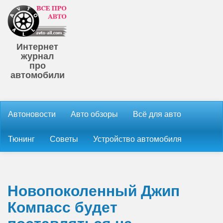
Интернет
журнал
про
автомобили
Автоновости
Авто обзоры
Всё для авто
Тюнинг
Советы
Устройство автомобиля
Новопоколенный Джип
Компасс будет
поставляться на