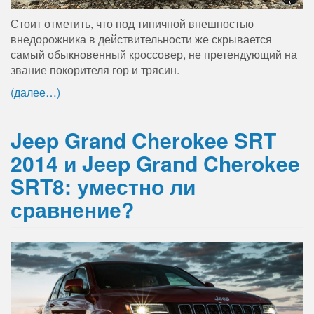
Стоит отметить, что под типичной внешностью
внедорожника в действительности же скрывается
самый обыкновенный кроссовер, не претендующий на
звание покорителя гор и трясин.
(далее…)
Jeep Grand Cherokee SRT
2014 и Jeep Grand Cherokee
SRT8: уместно ли
сравнение?