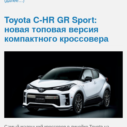
(далее…)
Toyota C-HR GR Sport:
новая топовая версия
компактного кроссовера
Самый маленький кроссовер в линейке Toyota на