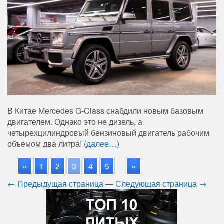
В Китае Mercedes G-Class снабдили новым базовым
двигателем. Однако это не дизель, а
четырехцилиндровый бензиновый двигатель рабочим
объемом два литра!
(далее…)
«
1
2
3
4
5
»
← Предыдущая страница
—
Следующая страница →