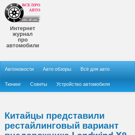
Интернет
журнал
про
автомобили
Автоновости
Авто обзоры
Всё для авто
Тюнинг
Советы
Устройство автомобиля
Китайцы представили
рестайлинговый вариант
внедорожника Landwind X8