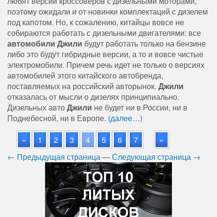
любят версии кроссоверов с дизельными моторами,
поэтому ожидали и от новинки комплектаций с дизелем
под капотом. Но, к сожалению, китайцы вовсе не
собираются работать с дизельными двигателями: все
автомобили Джили
будут работать только на бензине
либо это будут гибридные версии, а то и вовсе чистые
электромобили. Причем речь идет не только о версиях
автомобилей этого китайского автобренда,
поставляемых на российский авторынок.
Джили
отказалась от мысли о дизелях принципиально.
Дизельных авто
Джили
не будет ни в России, ни в
Поднебесной, ни в Европе.
(далее…)
«
1
2
3
4
5
6
7
»
← Предыдущая страница
—
Следующая страница →