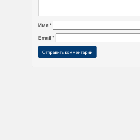
Имя
*
Email
*