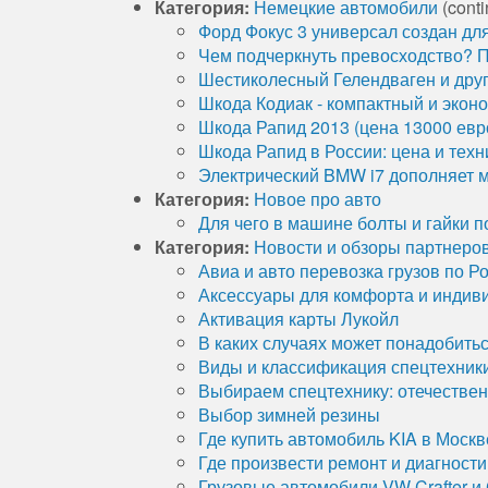
Категория:
Немецкие автомобили
(conti
Форд Фокус 3 универсал создан дл
Чем подчеркнуть превосходство? 
Шестиколесный Гелендваген и друг
Шкода Кодиак - компактный и экон
Шкода Рапид 2013 (цена 13000 евро
Шкода Рапид в России: цена и техн
Электрический BMW i7 дополняет мо
Категория:
Новое про авто
Для чего в машине болты и гайки 
Категория:
Новости и обзоры партнеро
Авиа и авто перевозка грузов по Р
Аксессуары для комфорта и индив
Активация карты Лукойл
В каких случаях может понадобить
Виды и классификация спецтехник
Выбираем спецтехнику: отечестве
Выбор зимней резины
Где купить автомобиль KIA в Москв
Где произвести ремонт и диагност
Грузовые автомобили VW Crafter и