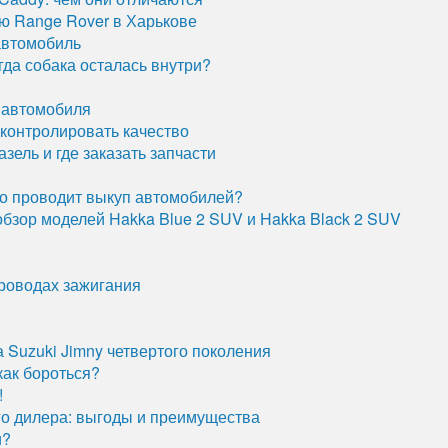
ю Range Rover в Харькове
 автомобиль
гда собака осталась внутри?
 автомобиля
оконтролировать качество
зель и где заказать запчасти
но проводит выкуп автомобилей?
бзор моделей Hakka Blue 2 SUV и Hakka Black 2 SUV
роводах зажигания
Suzuki Jimny четвертого поколения
как бороться?
!
го дилера: выгоды и преимущества
и?