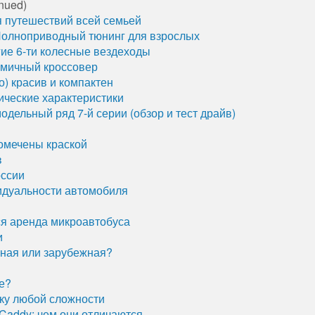
nued)
я путешествий всей семьей
Полноприводный тюнинг для взрослых
ие 6-ти колесные вездеходы
омичный кроссовер
) красив и компактен
ические характеристики
дельный ряд 7-й серии (обзор и тест драйв)
помечены краской
в
оссии
идуальности автомобиля
ся аренда микроавтобуса
и
нная или зарубежная?
е?
ику любой сложности
 Caddy: чем они отличаются