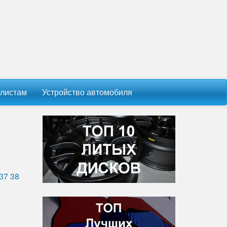
листам
Устройство автомобиля
37
38