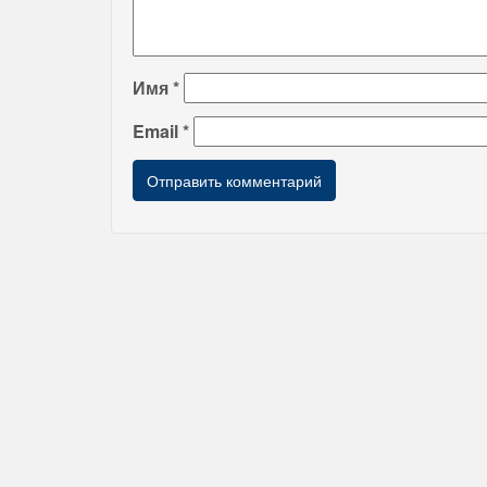
Имя
*
Email
*