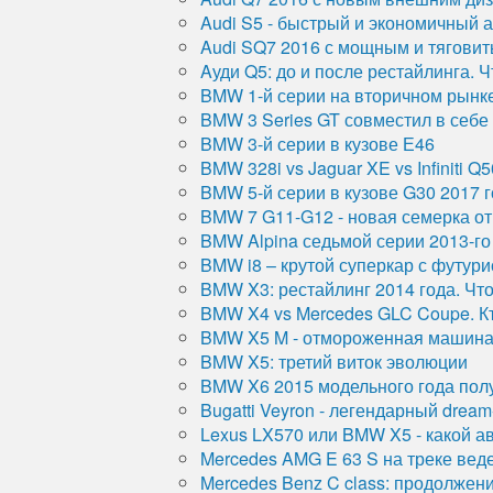
Audi S5 - быстрый и экономичный 
Audi SQ7 2016 с мощным и тягови
Aуди Q5: до и после рестайлинга. 
BMW 1-й серии на вторичном рынке:
BMW 3 Series GT совместил в себе
BMW 3-й серии в кузове Е46
BMW 328i vs Jaguar XE vs Infiniti Q5
BMW 5-й серии в кузове G30 2017 
BMW 7 G11-G12 - новая семерка о
BMW Alpina седьмой серии 2013-го 
BMW i8 – крутой суперкар с футур
BMW X3: рестайлинг 2014 года. Чт
BMW X4 vs Mercedes GLC Coupe. К
BMW X5 M - отмороженная машина
BMW X5: третий виток эволюции
BMW X6 2015 модельного года пол
Bugatti Veyron - легендарный dream
Lexus LX570 или BMW X5 - какой а
Mercedes AMG E 63 S на треке вед
Mercedes Benz C class: продолжен