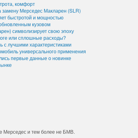
строта, комфорт
 замену Мерседес Макларен (SLR)
яет быстротой и мощностью
 обновленным кузовом
рен) символизирует свою эпоху
роге или сплошные расходы?
ь с лучшими характеристиками
омобиль универсального применения
ились первые данные о новинке
рынке
не Мерседес и тем более не БМВ.