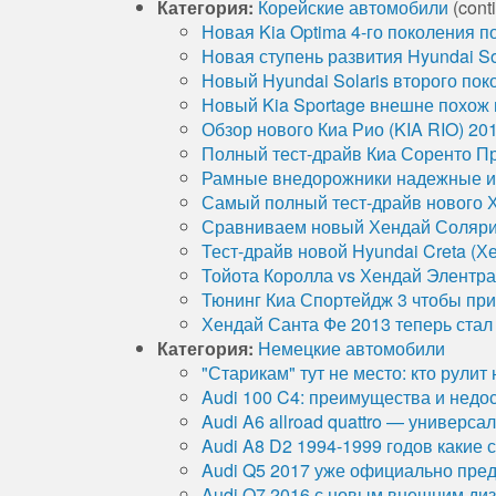
Категория:
Корейские автомобили
(cont
Новая Kia Optima 4-го поколения 
Новая ступень развития Hyundai Sol
Новый Hyundai Solaris второго пок
Новый Kia Sportage внешне похож
Обзор нового Киа Рио (KIA RIO) 20
Полный тест-драйв Киа Соренто Пр
Рамные внедорожники надежные и
Самый полный тест-драйв нового 
Сравниваем новый Хендай Соляри
Тест-драйв новой Hyundai Creta (Хе
Тойота Королла vs Хендай Элентра 
Тюнинг Киа Спортейдж 3 чтобы пр
Хендай Санта Фе 2013 теперь ста
Категория:
Немецкие автомобили
"Старикам" тут не место: кто рули
Audi 100 C4: преимущества и недо
Audi A6 allroad quattro — универс
Audi A8 D2 1994-1999 годов какие 
Audi Q5 2017 уже официально пред
Audi Q7 2016 с новым внешним ди