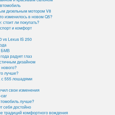
автомобиль
тым дизельным мотором V8
Что изменилось в новом Q5?
 стоит ли покупать?
 спорт и комфорт
0 vs Lexus IS 250
года
т БМВ
года радует глаз
истичным дизайном
о нового?
то лучше?
 с 555 лошадями
учил свои изменения
-car
втомобиль лучше?
ет себя достойно
ие традиций комфортного вождения