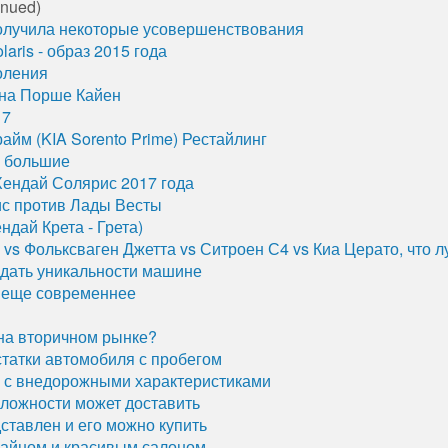
inued)
получила некоторые усовершенствования
aris - образ 2015 года
оления
 на Порше Кайен
17
айм (KIA Sorento Prime) Рестайлинг
 большие
Хендай Солярис 2017 года
с против Лады Весты
ндай Крета - Грета)
vs Фольксваген Джетта vs Ситроен С4 vs Киа Церато, что 
идать уникальности машине
л еще современнее
т на вторичном рынке?
статки автомобиля с пробегом
ал с внедорожными характеристиками
сложности может доставить
ставлен и его можно купить
зайном и красивым салоном