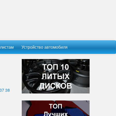
листам
Устройство автомобиля
37
38