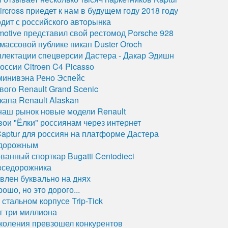
rcross приедет к нам в будущем году 2018 году
одит с российского авторынка
motive представил свой рестомод Porsche 928
массовой публике пикап Duster Oroch
плектации спецверсии Дастера - Дакар Эдишн
ссии Citroen C4 Picasso
минивэна Рено Эспейс
ого Renault Grand Scenic
апа Renault Alaskan
наш рынок новые модели Renault
ои "Ёлки" россиянам через интернет
Captur для россиян на платформе Дастера
едорожным
анный спорткар Bugatti Centodieci
 вседорожника
авлен буквально на днях
ошо, но это дорого...
 стальном корпусе Trip-Tick
т три миллиона
коления превзошел конкурентов