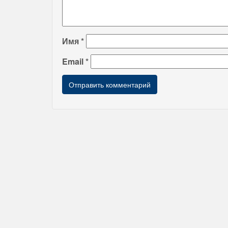
Имя
*
Email
*