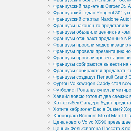
Французский паркетник CitroenC3 Ai
Французский седан Peugeot 301 ух
Французский стартап Nardone Auto
Французы наконец-то представили 
Французы объявили ценник на ком
Французы отзывают проданные в Ро
Французы провели модернизацию 
Французы провели презентацию нов
Французы провели презентацию пик
Французы собираются вывести на 
Французы собираются продавать св
Французы создадут Renault Grand 
Фургон Volkswagen Caddy стал вс
Футболист Роналду купил лимитиров
Хавейл вовсю готовит два свежих
Хот-хэтчбек Сандеро будет предст
Хотите кабриолет Dacia Duster? Хор
Хронограф Bremont Isle of Man TT в
Цена нового Volvo XC90 превышае
Ценник Фольксвагена Пассата 8 по