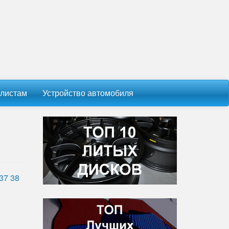
листам
Устройство автомобиля
37
38