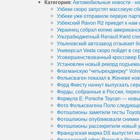
Категория:
Автомобильные новости - но
Узбеки скоро запустят массовую сб
Узбеки уже отправили первую парт
Узбекский Ravon R2 приедет к нам
Украинец собрал копию американск
Ультрабюджетный Renault Kwid сп
Ульяновский автозавод отзывает б
Универсал Vesta скоро пойдет в сер
Усовершенствованный кроссовер Be
Установлен новый рекорд подъема
Флагманскую "четырехдверку" Volv
Фольксваген показал в Женеве нов
Форд Фиесту начнут выпускать сери
Форды, собранные в России, перех
Формула E: Porsche Taycan — нов
Фото Фольксвагена Поло следующе
Фотошпионы заметили тесты Toyota
Фотошпионы опубликовали снимки 
Фотошпионы рассекретили новый у
Французская марка DS выпустит ко
Французский офис Renault в России