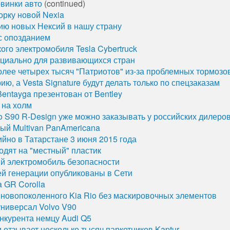
винки авто
(continued)
орку новой Nexia
ию новых Нексий в нашу страну
 с опозданием
ого электромобиля Tesla Cybertruck
ециально для развивающихся стран
олее четырех тысяч "Патриотов" из-за проблемных тормозо
ию, а Vesta Signature будут делать только по спецзаказам
ntayga презентован от Bentley
 на холм
o S90 R-Design уже можно заказывать у российских дилеро
ый Multivan PanAmericana
йно в Татарстане 3 июня 2015 года
одят на "местный" пластик
ый электромобиль безопасности
й генерации опубликованы в Сети
 GR Corolla
новопоколенного Kia Rio без маскировочных элементов
ниверсал Volvo V90
нкурента немцу Audi Q5
 отзывает несколько тысяч паркетников Kaptur